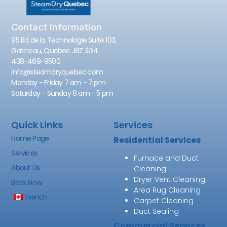
Contact Information
95 Bd de la Technologie Suite 103,
Gatineau, Quebec J8Z 3G4
438-469-9500
info@steamdryquebec.com
Monday - Friday 7 am - 7 pm
Saturday - Sunday 8 am - 5 pm
Quick Links
Services
Home Page
Residential Services
Services
Furnace and Duct
About Us
Cleaning
Dryer Vent Cleaning
Book Now
Area Rug Cleaning
French
Carpet Cleaning
Duct Sealing
Commercial Services