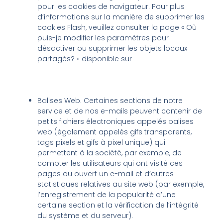
pour les cookies de navigateur. Pour plus
d’informations sur la manière de supprimer les
cookies Flash, veuillez consulter la page « Où
puis-je modifier les paramètres pour
désactiver ou supprimer les objets locaux
partagés? » disponible sur
https://helpx.adobe.com/flash-
player/kb/disable-local-shared-objects-
flash.html#main_Where_can_I_change_the_setting
Balises Web. Certaines sections de notre
service et de nos e-mails peuvent contenir de
petits fichiers électroniques appelés balises
web (également appelés gifs transparents,
tags pixels et gifs à pixel unique) qui
permettent à la société, par exemple, de
compter les utilisateurs qui ont visité ces
pages ou ouvert un e-mail et d’autres
statistiques relatives au site web (par exemple,
l’enregistrement de la popularité d’une
certaine section et la vérification de l’intégrité
du système et du serveur).