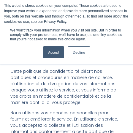
This website stores cookies on your computer. These cookies are used to
improve your website experience and provide more personalized services to
you, both on this website and through other media. To find out more about the
cookies we use, see our Privacy Policy.
Book Now
We won't track your information when you visit our site. But in order to
comply with your preferences, we'll have to use just one tiny cookie so
that you're not asked to make this choice again.
Politique de Confidentialité
Accept
Decline
Cette politique de confidentialité décrit nos
politiques et procédures en matière de collecte,
d’utilisation et de divulgation de vos informations
lorsque vous utilisez le service, et vous informe de
vos droits en matière de confidentialité et de la
manière dont la loi vous protège.
Nous utilisons vos données personnelles pour
fournir et améliorer le service. En utilisant le service,
vous acceptez la collecte et l’utilisation des
informations conformément à cette politique de